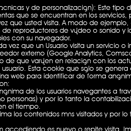
cnicas y de personalización): Este tipo 
ntas que se encuentran en los servicios, 
 vez que usted visita. A modo de ejemplo,
 de reproductores de vídeo o sonido y la
les con su navegador.
a vez que un Usuario visita un servicio o
eedor externo (Google Analytics, Comsco
so de que varíen en relación con los ac
usuario. Esta cookie que sólo se genera en
ágina web para identificar de forma anónima
son:
 anónima de los usuarios navegantes a trav
 no personas) y por lo tanto la contabili
en el tiempo.
ima los contenidos más visitados y por lo 
tá accediendo es nuevo o repite visita. I