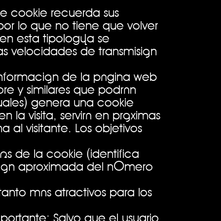
de cookie recuerda sus
por lo que no tiene que volver
 en esta tipología se
s velocidades de transmisión
 información de la página web
re y similares que podrán
tuales) genera una cookie
 la visita, servirá en próximas
 al visitante. Los objetivos
és de la cookie (identifica
zación aproximada del número
tanto más atractivos para los
mportante: Salvo que el usuario