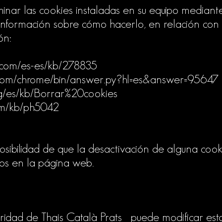
minar las cookies instaladas en su equipo mediant
información sobre cómo hacerlo, en relación co
ón:
ft.com/es-es/kb/278835
e.com/chrome/bin/answer.py?hl=es&answer=95647
org/es/kb/Borrar%20cookies
com/kb/ph5042
osibilidad de que la desactivación de alguna cooki
idos en la página web.
aridad de Thais Català Prats puede modificar esta